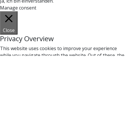
Ja, ich bin einverstanden.
Manage consent
Close
Privacy Overview
This website uses cookies to improve your experience
while you navigate through the website. Out of these, the
cookies that are categorized as necessary are stored on
your browser as they are essential for the working of basic
functionalities of the website. We also use third-party
cookies that help us analyze and understand how you use
this website. These cookies will be stored in your browser
only with your consent. You also have the option to opt-out
of these cookies. But opting out of some of these cookies
may affect your browsing experience.
Necessary
Necessary