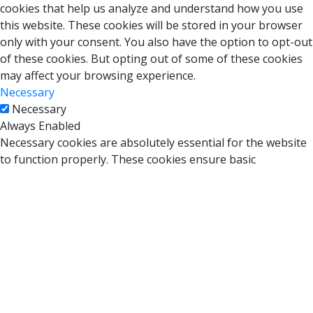
cookies that help us analyze and understand how you use
this website. These cookies will be stored in your browser
only with your consent. You also have the option to opt-out
of these cookies. But opting out of some of these cookies
may affect your browsing experience.
Necessary
Necessary
Always Enabled
Necessary cookies are absolutely essential for the website
to function properly. These cookies ensure basic
functionalities and security features of the website,
anonymously.
Cookie
Duration
Description
This cookie is set by GDPR Cookie Consent
cookielawinfo-
plugin. The cookie is used to store the user
11 months
checbox-analytics
consent for the cookies in the category
"Analytics".
The cookie is set by GDPR cookie consent
cookielawinfo-