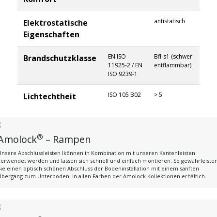
antistatisch
Elektrostatische
Eigenschaften
EN ISO
Bfl-s1 (schwer
Brandschutzklasse
11925-2 / EN
entflammbar)
ISO 9239-1
ISO 105 B02
> 5
Lichtechtheit
®
Amolock
– Rampen
Unsere Abschlussleisten lkönnen in Kombination mit unseren Kantenleisten
verwendet werden und lassen sich schnell und einfach montieren. So gewährleiste
Sie einen optisch schönen Abschluss der Bodeninstallation mit einem sanften
Übergang zum Unterboden. In allen Farben der Amolock Kollektionen erhältich.