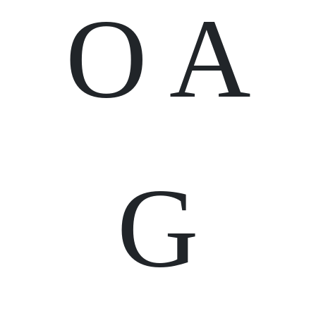
O A
G