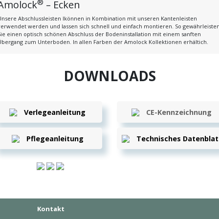
®
Amolock
– Ecken
Unsere Abschlussleisten lkönnen in Kombination mit unseren Kantenleisten
verwendet werden und lassen sich schnell und einfach montieren. So gewährleiste
Sie einen optisch schönen Abschluss der Bodeninstallation mit einem sanften
Übergang zum Unterboden. In allen Farben der Amolock Kollektionen erhältich.
DOWNLOADS
Verlegeanleitung
CE-Kennzeichnung
Pflegeanleitung
Technisches Datenblat
Kontakt