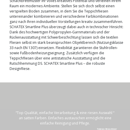
Schachbrettmuster ihr volles kreatives Potential und verleihen Ihrem
Raum ein modernes Ambiente. Stellen Sie sich doch selbst einen
verspielten Boden zusammen, in dem Sie die Teppichfliesen
untereinander kombinieren und verschiedene Farbkombinationen
ganz nach Ihren individuellen Vorstellungen kreativ zusammenführen.
SCHATEX Smartline Plus überzeugt dabei auch in technischer Hinsicht:
Dank des hochwertigen Polypropylen-Garnmaterials und der
Rückenausstattung mit Schwerbeschichtung lassen sich die textilen
Fliesen selbst im stark beanspruchten Objektbereich (Nutzungsklasse
33 nach EN 1307) einsetzen. Flexibilität garantieren die Stuhlrollen-
sowie Fußbodenheizungseignung. Zusätzlich verfügen die
Teppichfliesen über eine antistatische Ausstattung und die
Rutschhemmung DS. SCHATEX Smartline Plus – die robuste
Designfliese.
“Top Qualität, einfache Verarbeitung & eine riesen Auswahl “
an satten Farben. Einfaches austauschen ermöglicht eine
einfache Reinigung und Pflege.
Tobias Moschner