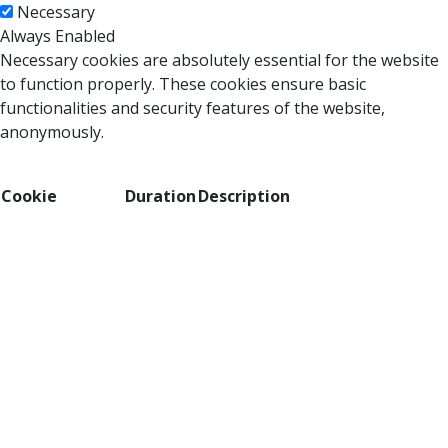
Necessary
Always Enabled
Necessary cookies are absolutely essential for the website
to function properly. These cookies ensure basic
functionalities and security features of the website,
anonymously.
Cookie
Duration
Description
This cookie is set by GDPR Cookie Consent
cookielawinfo-
plugin. The cookie is used to store the user
11 months
checbox-analytics
consent for the cookies in the category
"Analytics".
The cookie is set by GDPR cookie consent
cookielawinfo-
11 months
to record the user consent for the cookies
checbox-functional
in the category "Functional".
This cookie is set by GDPR Cookie Consent
cookielawinfo-
plugin. The cookie is used to store the user
11 months
checbox-others
consent for the cookies in the category
"Other.
This cookie is set by GDPR Cookie Consent
cookielawinfo-
plugin. The cookies is used to store the user