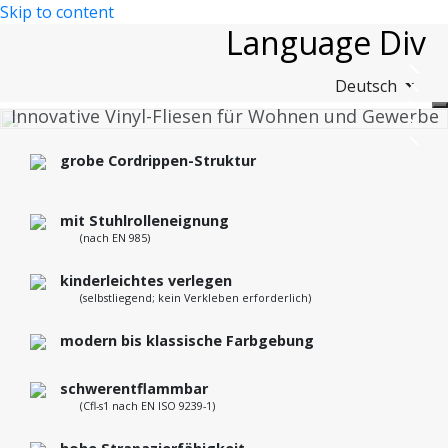
Skip to content
Language Div
Deutsch
®
AMOLOCK
– Pro Elegant
Innovative Vinyl-Fliesen für Wohnen und Gewerbe
– Wir stehen für Funktionalität, Qualität und
grobe Cordrippen-Struktur
Design
mit Stuhlrolleneignung
(nach EN 985)
kinderleichtes verlegen
(selbstliegend; kein Verkleben erforderlich)
modern bis klassische Farbgebung
schwerentflammbar
(Cfl-s1 nach EN ISO 9239-1)