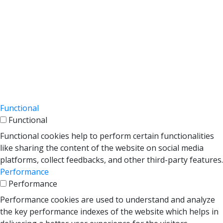
11 months
checkbox-necessary
consent for the cookies in the category
"Necessary".
This cookie is set by GDPR Cookie Consent
cookielawinfo-
plugin. The cookie is used to store the user
checkbox-
11 months
consent for the cookies in the category
performance
"Performance".
The cookie is set by the GDPR Cookie
Consent plugin and is used to store
viewed_cookie_policy
11 months
whether or not user has consented to the
use of cookies. It does not store any
personal data.
Functional
Functional
Functional cookies help to perform certain functionalities
like sharing the content of the website on social media
platforms, collect feedbacks, and other third-party features.
Performance
Performance
Performance cookies are used to understand and analyze
the key performance indexes of the website which helps in