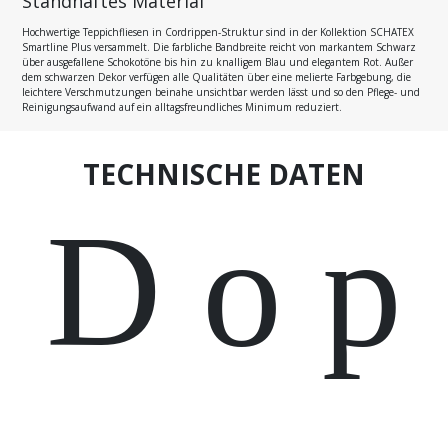
Standhaftes Material
Hochwertige Teppichfliesen in Cordrippen-Struktur sind in der Kollektion SCHATEX
Smartline Plus versammelt. Die farbliche Bandbreite reicht von markantem Schwarz
über ausgefallene Schokotöne bis hin zu knalligem Blau und elegantem Rot. Außer
dem schwarzen Dekor verfügen alle Qualitäten über eine melierte Farbgebung, die
leichtere Verschmutzungen beinahe unsichtbar werden lässt und so den Pflege- und
Reinigungsaufwand auf ein alltagsfreundliches Minimum reduziert.
TECHNISCHE DATEN
D o p